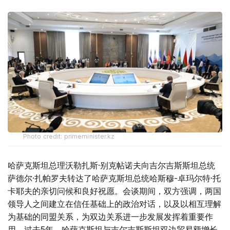
Photo credit: primeminister.kz
哈萨克斯坦总理沃勒扎斯·别克帖诺夫向吉尔吉斯斯坦总统
萨德尔·扎帕罗夫转达了哈萨克斯坦总统哈斯穆-卓玛尔特·托
卡耶夫的亲切问候和良好祝愿。会谈期间，双方强调，两国
领导人之间建立在信任基础上的政治对话，以及以相互理解
为基础的同盟关系，为双边关系进一步发展发挥着重要作
用。过去5年，哈萨克斯坦与吉尔吉斯斯坦双边贸易额增长