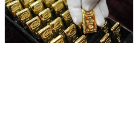
Фото: ӨзА
季度报告显示，哈萨克斯坦国家银行黄金储备增加了15吨。
波兰是2026年第二季度最大的黄金买家。该国在2026年第
二季度增加了51吨黄金储备。
中国购买了33吨黄金，乌兹别克斯坦购买了16吨，哈萨克
斯坦购买了15吨。约旦和捷克共和国的中央银行也分别增加
了6吨黄金储备。
全球各国央行在第二季度共购买了约289吨黄金，比2025年
同期增长了62%。去年同期，黄金购买量约为178吨。