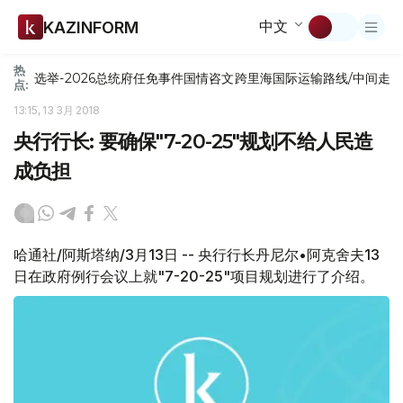
中文
KAZINFORM
热
选举-2026
总统府
任免
事件
国情咨文
跨里海国际运输路线/中间走
点:
13:15, 13 3月 2018
央行行长: 要确保"7-20-25"规划不给人民造
成负担
哈通社/阿斯塔纳/3月13日 -- 央行行长丹尼尔•阿克舍夫13
日在政府例行会议上就"7-20-25"项目规划进行了介绍。