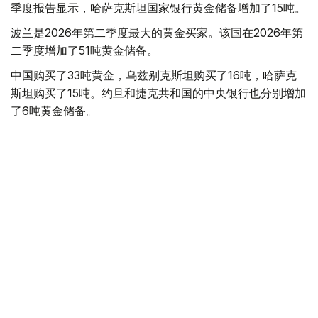
季度报告显示，哈萨克斯坦国家银行黄金储备增加了15吨。
波兰是2026年第二季度最大的黄金买家。该国在2026年第
二季度增加了51吨黄金储备。
中国购买了33吨黄金，乌兹别克斯坦购买了16吨，哈萨克
斯坦购买了15吨。约旦和捷克共和国的中央银行也分别增加
了6吨黄金储备。
全球各国央行在第二季度共购买了约289吨黄金，比2025年
同期增长了62%。去年同期，黄金购买量约为178吨。
世界黄金协会称，黄金需求的增长受到地缘政治不确定性、
本季度贵金属价格下跌，以及各国寻求国际储备多元化等因
素的影响。
根据该协会进行的一项调查，89%的央行行长预计未来一
年全球黄金储备量将会增加。45%的受访者表示，他们的
国家计划增加黄金储备。