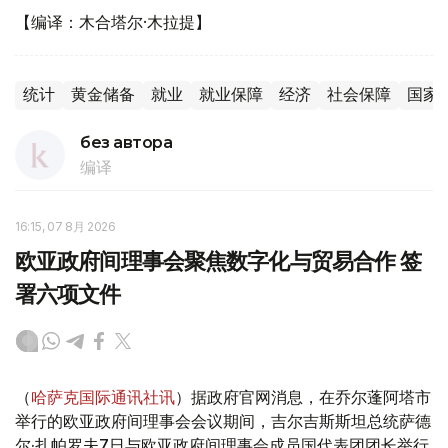
【编译：木合塔尔·木拉提】
统计
黄金储备
就业
就业保障
经济
社会保障
国家
без автора
编译
16:15, 07 8月 2026
欧亚政府间理事会聚焦数字化与贸易合作 签
署六项文件
（
哈萨克国际通讯社讯
）据政府官网消息，在乔尔蓬阿塔市
举行的欧亚政府间理事会会议期间，吉尔吉斯斯坦总统萨德
尔·扎帕罗夫7日与欧亚政府间理事会成员国代表团团长举行