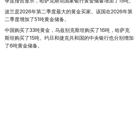
季度报告显示，哈萨克斯坦国家银行黄金储备增加了15吨。
波兰是2026年第二季度最大的黄金买家。该国在2026年第
二季度增加了51吨黄金储备。
中国购买了33吨黄金，乌兹别克斯坦购买了16吨，哈萨克
斯坦购买了15吨。约旦和捷克共和国的中央银行也分别增加
了6吨黄金储备。
全球各国央行在第二季度共购买了约289吨黄金，比2025年
同期增长了62%。去年同期，黄金购买量约为178吨。
世界黄金协会称，黄金需求的增长受到地缘政治不确定性、
本季度贵金属价格下跌，以及各国寻求国际储备多元化等因
素的影响。
根据该协会进行的一项调查，89%的央行行长预计未来一
年全球黄金储备量将会增加。45%的受访者表示，他们的
国家计划增加黄金储备。