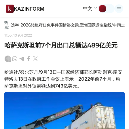
中文
KAZINFORM
热
选举-2026
总统府
任免
事件
国情咨文
跨里海国际运输路线/中间走
点:
11:55, 13 9月 2022
哈萨克斯坦前7个月出口总额达489亿美元
哈通社/努尔苏丹/9月13日--国家经济部部长阿勒别克·库安
特洛夫13日在政府工作会议上表示，2022年前7个月，哈
萨克斯坦对外贸易额达到743亿美元。