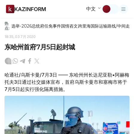
中文
KAZINFORM
热
选举-2026
总统府
任免
事件
国情咨文
跨里海国际运输路线/中间走
点:
18:35, 03 7月 2020
东哈州首府7月5日起封城
哈通社/乌斯卡曼/7月3日 —— 东哈州州长达尼亚勒•阿赫梅
托夫3日通过社交媒体宣布，首府乌斯卡曼市和塞梅市将于
7月5日起实行强化隔离措施。