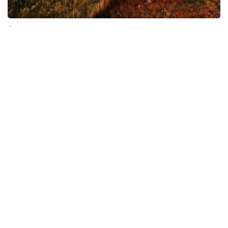
Фото: gov.kz
环保
哈萨克斯坦
东哈州
达娜 努尔巴克提
编译
20:54, 31 7月 2026
哈中拟打造“喀纳斯—马尔卡阔勒”跨境旅游
线路