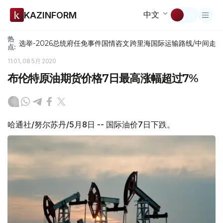
中文
KAZINFORM
热
选举-2026
总统府
任免
事件
国情咨文
跨里海国际运输路线/中间走
点:
11:01, 08 5月 2020
布伦特原油期货价格7日最高涨幅超过7%
哈通社/努尔苏丹/5月8日 -- 国际油价7日下跌。