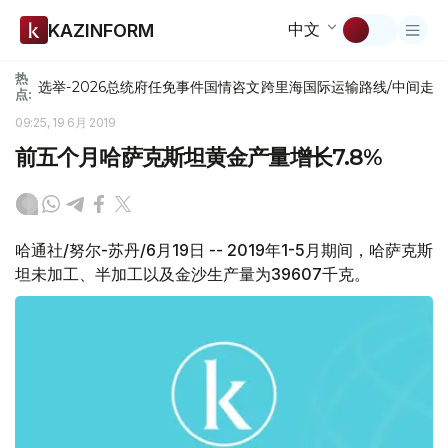
中文
KAZINFORM
热
选举-2026
总统府
任免
事件
国情咨文
跨里海国际运输路线/中间走
点:
09:25, 19 6月 2019
前五个月哈萨克斯坦黄金产量增长7.8%
哈通社/努尔-苏丹/6月19日 -- 2019年1-5月期间，哈萨克斯
坦未加工、半加工以及金沙生产量为39607千克。