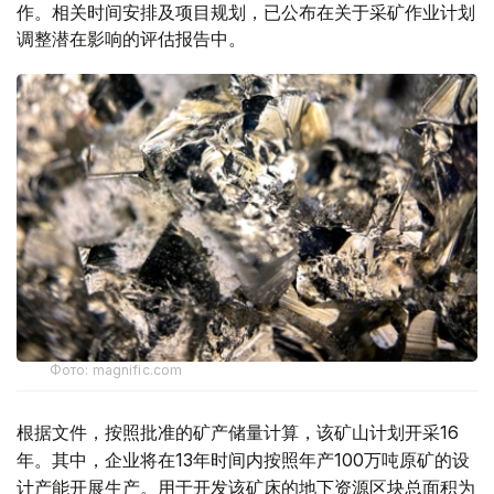
作。相关时间安排及项目规划，已公布在关于采矿作业计划
调整潜在影响的评估报告中。
Фото: magnific.com
根据文件，按照批准的矿产储量计算，该矿山计划开采16
年。其中，企业将在13年时间内按照年产100万吨原矿的设
计产能开展生产。用于开发该矿床的地下资源区块总面积为