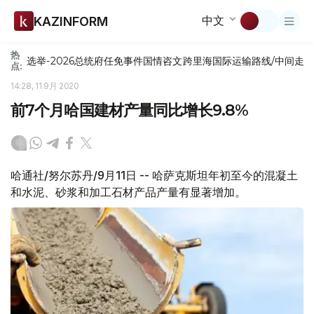
中文
KAZINFORM
热
选举-2026
总统府
任免
事件
国情咨文
跨里海国际运输路线/中间走
点:
14:28, 11 9月 2020
前7个月哈国建材产量同比增长9.8%
哈通社/努尔苏丹/9月11日 -- 哈萨克斯坦年初至今的混凝土
和水泥、砂浆和加工石材产品产量有显著增加。