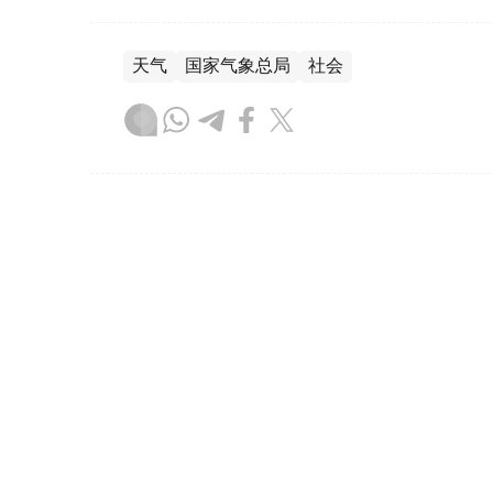
天气
国家气象总局
社会
达娜 努尔巴克提
编译
13:13, 07 8月 2026
哈萨克斯坦将首次举办世界手
（哈萨克国际通讯社讯）
据罗扎·巴格兰诺娃
（Qazaqconcert）消息，2026年8月