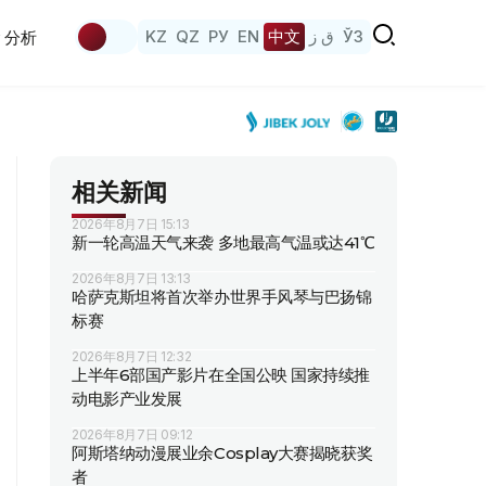
KZ
QZ
РУ
EN
中文
ق ز
ЎЗ
分析
相关新闻
2026年8月7日 15:13
新一轮高温天气来袭 多地最高气温或达41℃
2026年8月7日 13:13
哈萨克斯坦将首次举办世界手风琴与巴扬锦
标赛
2026年8月7日 12:32
上半年6部国产影片在全国公映 国家持续推
动电影产业发展
2026年8月7日 09:12
阿斯塔纳动漫展业余Cosplay大赛揭晓获奖
者