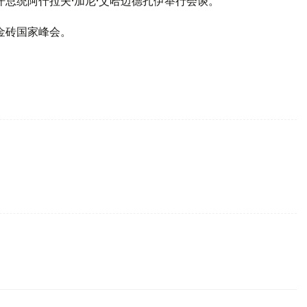
汗总统阿什拉夫·加尼·艾哈迈德扎伊举行会谈。
和金砖国家峰会。