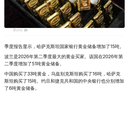
Фото: ӨзА
季度报告显示，哈萨克斯坦国家银行黄金储备增加了15吨。
波兰是2026年第二季度最大的黄金买家。该国在2026年第
二季度增加了51吨黄金储备。
中国购买了33吨黄金，乌兹别克斯坦购买了16吨，哈萨克
斯坦购买了15吨。约旦和捷克共和国的中央银行也分别增加
了6吨黄金储备。
全球各国央行在第二季度共购买了约289吨黄金，比2025年
同期增长了62%。去年同期，黄金购买量约为178吨。
世界黄金协会称，黄金需求的增长受到地缘政治不确定性、
本季度贵金属价格下跌，以及各国寻求国际储备多元化等因