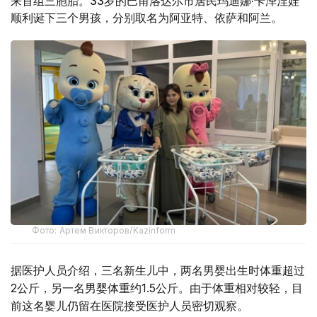
来首组三胞胎。33岁的巴甫洛达尔市居民玛迪娜·卡泽涅娃
顺利诞下三个男孩，分别取名为阿亚特、依萨和阿兰。
Фото: Артем Викторов/Kazinform
据医护人员介绍，三名新生儿中，两名男婴出生时体重超过
2公斤，另一名男婴体重约1.5公斤。由于体重相对较轻，目
前这名婴儿仍留在医院接受医护人员密切观察。