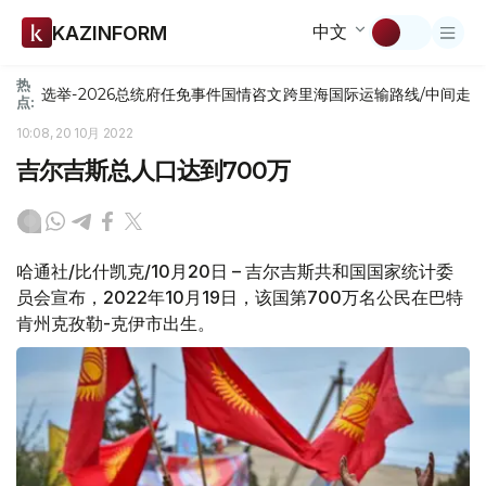
中文
KAZINFORM
热
选举-2026
总统府
任免
事件
国情咨文
跨里海国际运输路线/中间走
点:
10:08, 20 10月 2022
吉尔吉斯总人口达到700万
哈通社/比什凯克/10月20日 – 吉尔吉斯共和国国家统计委
员会宣布，2022年10月19日，该国第700万名公民在巴特
肯州克孜勒-克伊市出生。