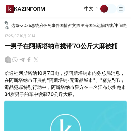
中文
KAZINFORM
热
选举-2026
总统府
任免
事件
国情咨文
跨里海国际运输路线/中间走
点:
17:25, 07 10月 2014
一男子在阿斯塔纳市携带70公斤大麻被捕
哈通社阿斯塔纳10月7日电，据阿斯塔纳市内务总局消息，
在阿斯塔纳市开展的"阿斯塔纳-无毒品城市"、"罂粟"打击
毒品犯罪特别行动中，阿斯塔纳市警方在一名江布尔州楚市
34岁男子的车中缴获70公斤大麻。