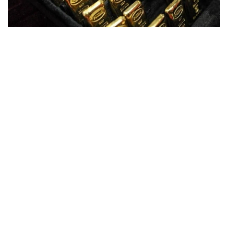
Фото: ӨзА
季度报告显示，哈萨克斯坦国家银行黄金储备增加了15吨。
波兰是2026年第二季度最大的黄金买家。该国在2026年第
二季度增加了51吨黄金储备。
中国购买了33吨黄金，乌兹别克斯坦购买了16吨，哈萨克
斯坦购买了15吨。约旦和捷克共和国的中央银行也分别增加
了6吨黄金储备。
全球各国央行在第二季度共购买了约289吨黄金，比2025年
同期增长了62%。去年同期，黄金购买量约为178吨。
世界黄金协会称，黄金需求的增长受到地缘政治不确定性、
本季度贵金属价格下跌，以及各国寻求国际储备多元化等因
素的影响。
根据该协会进行的一项调查，89%的央行行长预计未来一