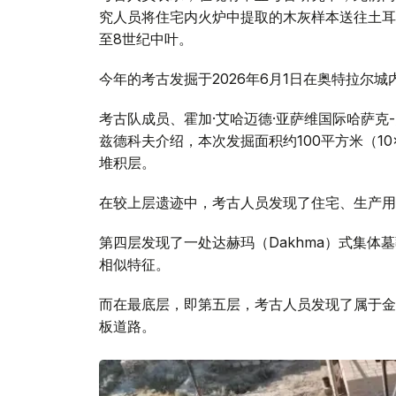
究人员将住宅内火炉中提取的木灰样本送往土耳
至8世纪中叶。
今年的考古发掘于2026年6月1日在奥特拉尔城内城
考古队成员、霍加·艾哈迈德·亚萨维国际哈萨克
兹德科夫介绍，本次发掘面积约100平方米（10
堆积层。
在较上层遗迹中，考古人员发现了住宅、生产用
第四层发现了一处达赫玛（Dakhma）式集
相似特征。
而在最底层，即第五层，考古人员发现了属于金
板道路。