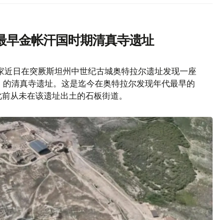
最早金帐汗国时期清真寺遗址
家近日在突厥斯坦州中世纪古城奥特拉尔遗址发现一座
纪）的清真寺遗址。这是迄今在奥特拉尔发现年代最早的
此前从未在该遗址出土的石板街道。