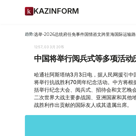
KAZINFORM
选举-2026
总统府
任免
事件
国情咨文
跨里海国际运输路
趋势:
12:57, 03 3月 2015
中国将举行阅兵式等多项活动
哈通社阿斯塔纳3月3日电，据人民网援引中
将举行抗战胜利70周年纪念活动。中方将根
括举行纪念大会、阅兵式、招待会和文艺晚
二次世界大战主要参战国、亚洲国家和其他
战胜利作出贡献的国际友人或其遗属出席。