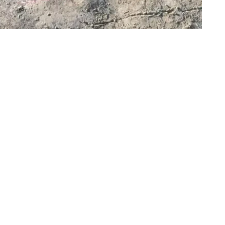
目前已有多项证据证明，这座建筑是一座清真寺。
）所在方向一致，均朝向麦加方向，方位测量结果对此予以
考古资料显示，金帐汗国时期，人们通常会安葬于清真寺
现。
成的道路一直延伸至建筑入口。穆赫塔尔·霍扎指出，如
这也从侧面反映了该建筑的重要地位。
开展人类学和遗传学研究。相关研究结束后，这些遗骸将