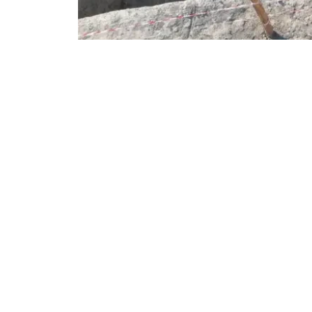
Фото: Түркістан облысы әкімдігінің баспасөз қызметі
项目负责人、考古学教授穆赫塔尔·霍扎表示，
首先，建筑墙体的朝向与礼拜壁龛（Mihrab
证实。
其次，建筑内部及周边发现了大量穆斯林墓葬。
内外，这一现象在同时期其他城市遗址中也有发
此外，考古人员还发现，一条由大型山石铺设而
此规模的石材运输和铺设并不会用于普通街道，
考古人员介绍，已从出土人骨中提取样本，用于
重新安葬于附近墓地。