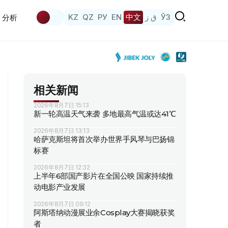
KZ
QZ
РУ
EN
中文
ق ز
ЎЗ
分析
相关新闻
2026年8月7日 15:13
新一轮高温天气来袭 多地最高气温或达41℃
2026年8月7日 13:13
哈萨克斯坦将首次举办世界手风琴与巴扬锦
标赛
2026年8月7日 12:32
上半年6部国产影片在全国公映 国家持续推
动电影产业发展
2026年8月7日 09:12
阿斯塔纳动漫展业余Cosplay大赛揭晓获奖
者