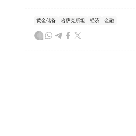
黄金储备
哈萨克斯坦
经济
金融
木合塔尔 哈力木拉
编译
08:31, 31 7月 2026
哈萨克斯坦是全球五大黄金购
（哈萨克国际通讯社讯）根据世界黄金协会（Worl
坦成为2026年第二季度全球央行黄金购买