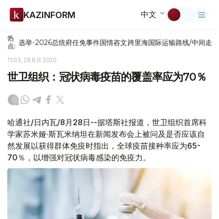
中文
KAZINFORM
热
选举-2026
总统府
任免
事件
国情咨文
跨里海国际运输路线/中间走
点:
11:03, 28 8月 2020
世卫组织：冠状病毒疫苗的覆盖率应为70％
哈通社/日内瓦/8月28日--据塔斯社报道，世卫组织首席科
学家苏米娅·斯瓦米纳坦在新闻发布会上被问及是否应该自
然发展以获得群体免疫时指出，全球疫苗接种率应为65-
70％，以增强对冠状病毒感染的免疫力。