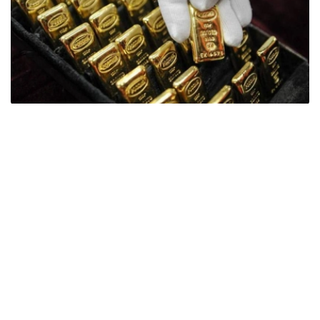
Фото: ӨзА
季度报告显示，哈萨克斯坦国家银行黄金储备增加了15吨。
波兰是2026年第二季度最大的黄金买家。该国在2026年第
二季度增加了51吨黄金储备。
中国购买了33吨黄金，乌兹别克斯坦购买了16吨，哈萨克
斯坦购买了15吨。约旦和捷克共和国的中央银行也分别增加
了6吨黄金储备。
全球各国央行在第二季度共购买了约289吨黄金，比2025年
同期增长了62%。去年同期，黄金购买量约为178吨。