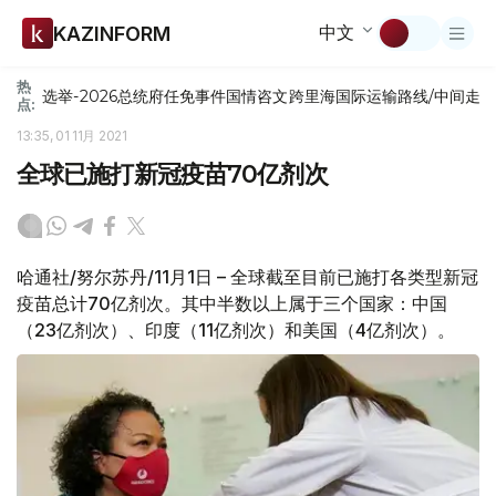
中文
KAZINFORM
热
选举-2026
总统府
任免
事件
国情咨文
跨里海国际运输路线/中间走
点:
13:35, 01 11月 2021
全球已施打新冠疫苗70亿剂次
哈通社/努尔苏丹/11月1日 – 全球截至目前已施打各类型新冠
疫苗总计70亿剂次。其中半数以上属于三个国家：中国
（23亿剂次）、印度（11亿剂次）和美国（4亿剂次）。