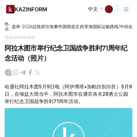
中文
KAZINFORM
热
选举-2026
总统府
任免
事件
国情咨文
跨里海国际运输路线/中间走
点:
15:55, 09 5月 2016
阿拉木图市举行纪念卫国战争胜利71周年纪
念活动（照片）
哈通社阿拉木图5月9日电（阿伊博塔•加帕尔别尔艮）5月9
日，在倾盆大雨当中，阿拉木图市在潘菲洛夫28勇士公园
举行纪念卫国战争胜利71周年活动。