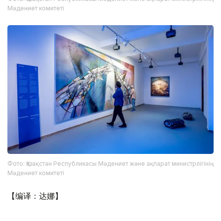
Мәдениет комитеті
Фото: Қазақстан Республикасы Мәдениет және ақпарат министрлігінің
Мәдениет комитеті
【编译：达娜】