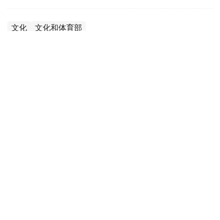
文化
文化和体育部
达娜 努尔巴克提
编译
10:11, 06 10月 2024
哈萨克斯坦山地度假村在国际颁奖典礼中荣
获多项大奖
（
哈萨克国际通讯社讯
）10月3日至6日，哈萨克斯坦山地
度假村在俄罗斯矿水城举办的国际旅游区论坛中脱颖而出，
斩获多项奖项。