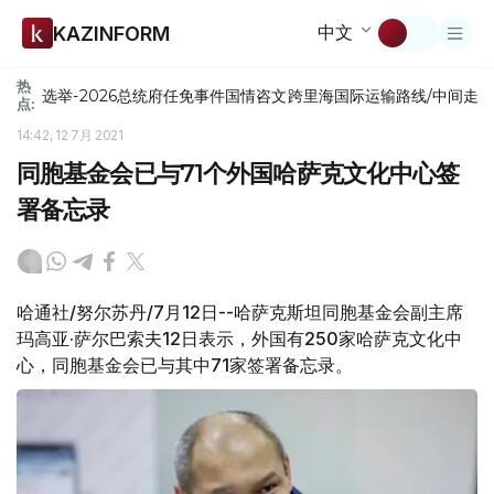
中文
KAZINFORM
热
选举-2026
总统府
任免
事件
国情咨文
跨里海国际运输路线/中间走
点:
14:42, 12 7月 2021
同胞基金会已与71个外国哈萨克文化中心签
署备忘录
哈通社/努尔苏丹/7月12日--哈萨克斯坦同胞基金会副主席
玛高亚·萨尔巴索夫12日表示，外国有250家哈萨克文化中
心，同胞基金会已与其中71家签署备忘录。