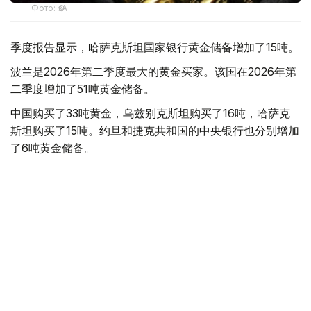
Фото: ӨзА
季度报告显示，哈萨克斯坦国家银行黄金储备增加了15吨。
波兰是2026年第二季度最大的黄金买家。该国在2026年第
二季度增加了51吨黄金储备。
中国购买了33吨黄金，乌兹别克斯坦购买了16吨，哈萨克
斯坦购买了15吨。约旦和捷克共和国的中央银行也分别增加
了6吨黄金储备。
全球各国央行在第二季度共购买了约289吨黄金，比2025年
同期增长了62%。去年同期，黄金购买量约为178吨。
世界黄金协会称，黄金需求的增长受到地缘政治不确定性、
本季度贵金属价格下跌，以及各国寻求国际储备多元化等因
素的影响。
根据该协会进行的一项调查，89%的央行行长预计未来一
年全球黄金储备量将会增加。45%的受访者表示，他们的
国家计划增加黄金储备。