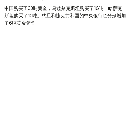
中国购买了33吨黄金，乌兹别克斯坦购买了16吨，哈萨克
斯坦购买了15吨。约旦和捷克共和国的中央银行也分别增加
了6吨黄金储备。
全球各国央行在第二季度共购买了约289吨黄金，比2025年
同期增长了62%。去年同期，黄金购买量约为178吨。
世界黄金协会称，黄金需求的增长受到地缘政治不确定性、
本季度贵金属价格下跌，以及各国寻求国际储备多元化等因
素的影响。
根据该协会进行的一项调查，89%的央行行长预计未来一
年全球黄金储备量将会增加。45%的受访者表示，他们的
国家计划增加黄金储备。
黄金储备
哈萨克斯坦
经济
央行
金融
木合塔尔 哈力木拉