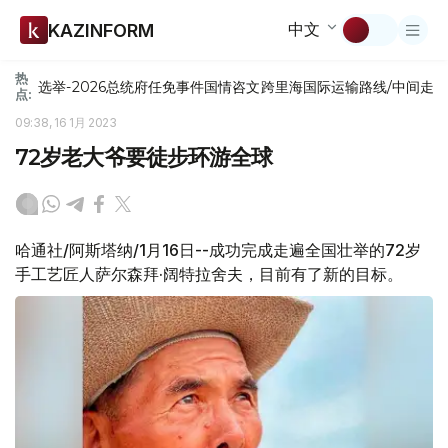
中文
KAZINFORM
热
选举-2026
总统府
任免
事件
国情咨文
跨里海国际运输路线/中间走
点:
09:38, 16 1月 2023
72岁老大爷要徒步环游全球
哈通社/阿斯塔纳/1月16日--成功完成走遍全国壮举的72岁
手工艺匠人萨尔森拜·阔特拉舍夫，目前有了新的目标。