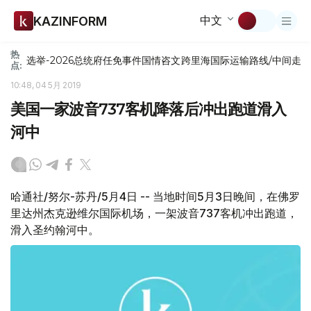
中文
KAZINFORM
热
选举-2026
总统府
任免
事件
国情咨文
跨里海国际运输路线/中间走
点:
10:48, 04 5月 2019
美国一家波音737客机降落后冲出跑道滑入
河中
哈通社/努尔-苏丹/5月4日 -- 当地时间5月3日晚间，在佛罗
里达州杰克逊维尔国际机场，一架波音737客机冲出跑道，
滑入圣约翰河中。