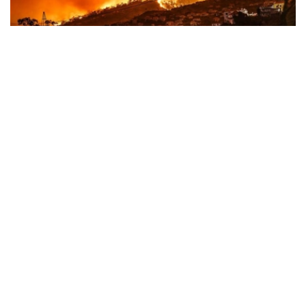
Фото: 联合国图片
全球多地遭遇极端天气冲击
斯蒂尔表示，全球范围内，气候驱动型灾害正达到“噩梦般”
的程度，人类持续依赖燃烧煤炭、石油和天然气所付出的代
价不断攀升。
他说，法国、西班牙及欧洲其他地区近期发生创纪录山火。
在此之前，当地经历了导致大范围干旱的严重热浪，山火迫
使大批民众撤离，并对地区和国家经济造成严重影响。随着
新一轮高温预计再次来袭，气候危机造成的人员伤亡和经济
损失已达到国家紧急状态的水平。