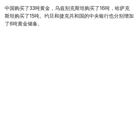
中国购买了33吨黄金，乌兹别克斯坦购买了16吨，哈萨克
斯坦购买了15吨。约旦和捷克共和国的中央银行也分别增加
了6吨黄金储备。
全球各国央行在第二季度共购买了约289吨黄金，比2025年
同期增长了62%。去年同期，黄金购买量约为178吨。
世界黄金协会称，黄金需求的增长受到地缘政治不确定性、
本季度贵金属价格下跌，以及各国寻求国际储备多元化等因
素的影响。
根据该协会进行的一项调查，89%的央行行长预计未来一
年全球黄金储备量将会增加。45%的受访者表示，他们的
国家计划增加黄金储备。
黄金储备
哈萨克斯坦
经济
央行
金融
木合塔尔 哈力木拉