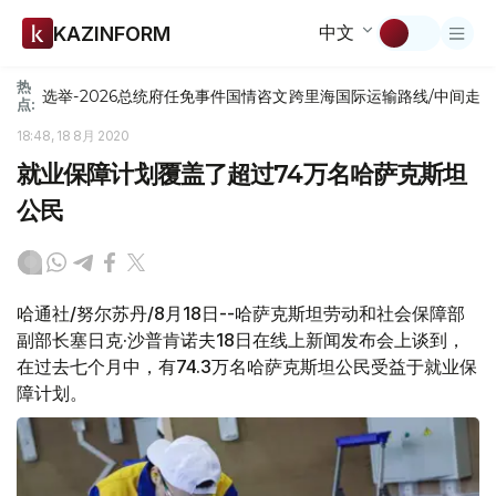
中文
KAZINFORM
热
选举-2026
总统府
任免
事件
国情咨文
跨里海国际运输路线/中间走
点:
18:48, 18 8月 2020
就业保障计划覆盖了超过74万名哈萨克斯坦
公民
哈通社/努尔苏丹/8月18日--哈萨克斯坦劳动和社会保障部
副部长塞日克·沙普肯诺夫18日在线上新闻发布会上谈到，
在过去七个月中，有74.3万名哈萨克斯坦公民受益于就业保
障计划。