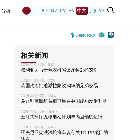
KZ
QZ
РУ
EN
中文
ق ز
ЎЗ
分析
相关新闻
2026年8月7日 19:51
叙利亚大马士革农村省爆炸致2死13伤
2026年8月7日 17:20
英国政府批准派拉蒙收购华纳兄弟交易
2026年8月7日 10:44
乌兹别克斯坦首颗卫星在中国成功发射升空
2026年8月7日 09:49
土耳其阿库尤核电站计划年内启动试运行
2026年8月6日 19:47
亚美尼亚宪法法院将审议有关TRIPP项目的
法案