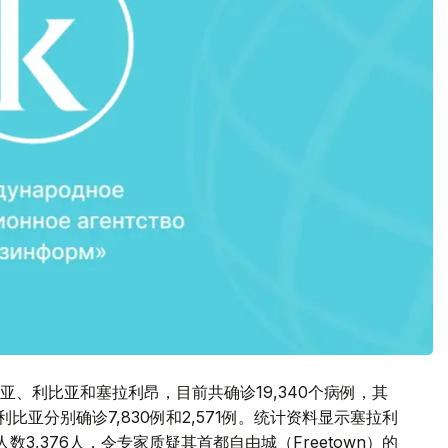
、利比亚和塞拉利昂，目前共确诊19,340个病例，其
比亚分别确诊7,830例和2,571例。统计资料显示塞拉利
数3,376人，令专家质疑其首都自由城（Freetown）的