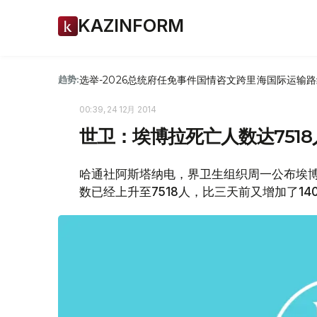
KAZINFORM
选举-2026
总统府
任免
事件
国情咨文
跨里海国际运输路
趋势:
00:39, 24 12月 2014
世卫：埃博拉死亡人数达7518
哈通社阿斯塔纳电，界卫生组织周一公布埃
数已经上升至7518人，比三天前又增加了14