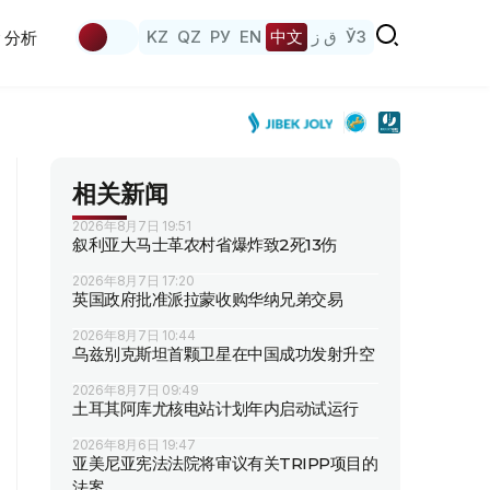
KZ
QZ
РУ
EN
中文
ق ز
ЎЗ
分析
相关新闻
2026年8月7日 19:51
叙利亚大马士革农村省爆炸致2死13伤
2026年8月7日 17:20
英国政府批准派拉蒙收购华纳兄弟交易
2026年8月7日 10:44
乌兹别克斯坦首颗卫星在中国成功发射升空
2026年8月7日 09:49
土耳其阿库尤核电站计划年内启动试运行
2026年8月6日 19:47
亚美尼亚宪法法院将审议有关TRIPP项目的
法案