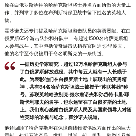
原在白俄罗斯牺牲的哈萨克斯坦将士姓名方面所做的大量工
作，并列举了多位在布列斯特保卫战中留下姓名的英雄人
物。
霍沙诺夫还专门提及哈萨克斯坦游击队员的英勇贡献。在白
俄罗斯65个游击队旅和分队中，有超过1500名哈萨克斯坦
人参与战斗，其中包括传奇游击队指挥官阿迪·沙里波夫，
他的名字至今仍被用于命名明斯克的一条街道。
—据历史学家研究，超过12万名哈萨克斯坦人参与
了白俄罗斯解放战役。其中每五人就有一人长眠于
此。为表彰他们在白俄罗斯土地上展现出的英勇精
神，共有84名哈萨克斯坦战士被授予“苏联英雄”称
号。苏联英雄哈孜别克·努尔詹诺夫和孙岱特卡里·耶
斯卡利耶夫的名字，也永远留在了白俄罗斯的土地
上。我们衷心感谢白俄罗斯人民及其国家领导人对牺
牲英雄的珍视与纪念，霍沙诺夫说道。
他还回顾了哈萨克斯坦在保障前线物资供应方面作出的巨大
贡献，包括石油产品、燃料、煤炭、铅、服装、鞋类以及粮