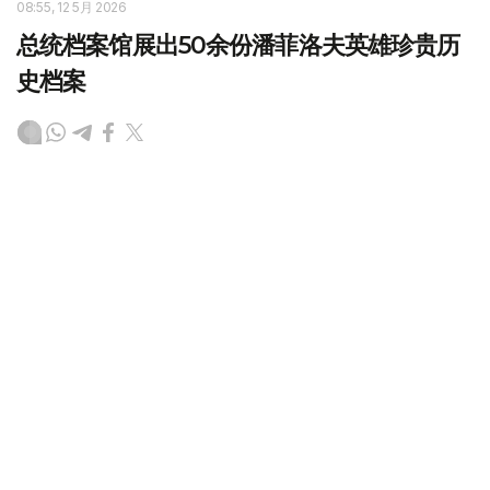
08:55, 12 5月 2026
总统档案馆展出50余份潘菲洛夫英雄珍贵历
史档案
（哈萨克国际通讯社讯）哈萨克斯坦总统档案馆日前举办专
题展览，展出50余份与潘菲洛夫英雄事迹相关的珍贵历史
档案。此次展览通过大量原始史料，再现了316步兵师在卫
国战争期间的战斗历程。