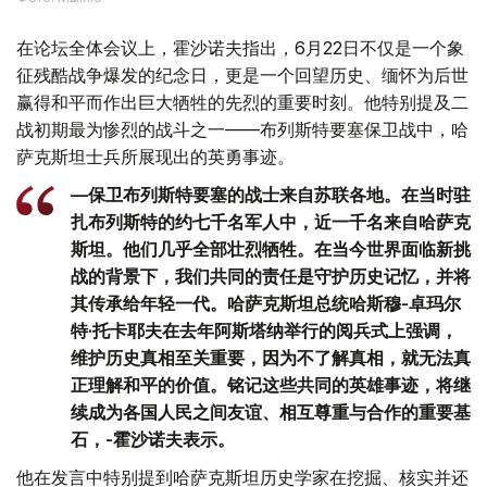
在论坛全体会议上，霍沙诺夫指出，6月22日不仅是一个象
征残酷战争爆发的纪念日，更是一个回望历史、缅怀为后世
赢得和平而作出巨大牺牲的先烈的重要时刻。他特别提及二
战初期最为惨烈的战斗之一——布列斯特要塞保卫战中，哈
萨克斯坦士兵所展现出的英勇事迹。
—保卫布列斯特要塞的战士来自苏联各地。在当时驻
扎布列斯特的约七千名军人中，近一千名来自哈萨克
斯坦。他们几乎全部壮烈牺牲。在当今世界面临新挑
战的背景下，我们共同的责任是守护历史记忆，并将
其传承给年轻一代。哈萨克斯坦总统哈斯穆-卓玛尔
特·托卡耶夫在去年阿斯塔纳举行的阅兵式上强调，
维护历史真相至关重要，因为不了解真相，就无法真
正理解和平的价值。铭记这些共同的英雄事迹，将继
续成为各国人民之间友谊、相互尊重与合作的重要基
石，-霍沙诺夫表示。
他在发言中特别提到哈萨克斯坦历史学家在挖掘、核实并还