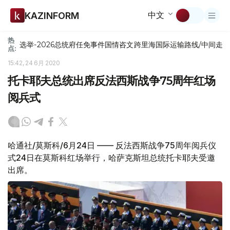
中文
KAZINFORM
热
选举-2026
总统府
任免
事件
国情咨文
跨里海国际运输路线/中间走
点:
15:42, 24 6月 2020
托卡耶夫总统出席反法西斯战争75周年红场
阅兵式
哈通社/莫斯科/6月24日 —— 反法西斯战争75周年阅兵仪
式24日在莫斯科红场举行，哈萨克斯坦总统托卡耶夫受邀
出席。