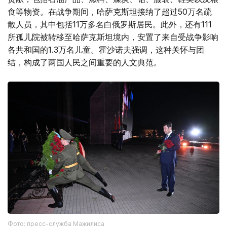
食等物资。在战争期间，哈萨克斯坦接纳了超过50万名疏
散人员，其中包括11万多名白俄罗斯居民。此外，还有111
所孤儿院被转移至哈萨克斯坦境内，安置了来自受战争影响
各共和国的1.3万名儿童。霍沙诺夫强调，这种关怀与团
结，构成了两国人民之间重要的人文典范。
Фото: пресс-служба Мажилиса