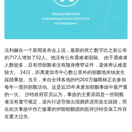
法利赫在一个新闻发布会上说，最新的死亡数字比之前公布
的717人增加了52人。他没有公布遇难者国籍。 由于遇难者
人数较多，且有些朝觐者没有随身携带证件，遗体辨认难度
较大。 24日，距离麦加市中心数公里外的朝觐地米纳发生
踩踏事故。当天，来自全球各地的约200万穆斯林正在参加
每年一度的朝觐活动。这是近25年来麦加朝觐事故中最严重
的一次。 沙特政府官员认为，事故的主要原因是一些朝觐
者没有遵守规定，逆向行进导致出现拥挤进而发生踩踏；而
在此次事故中伤亡惨重的伊朗朝觐团则批评沙特安保工作存
在重大过失。