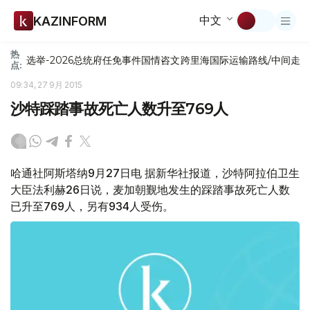
中文
KAZINFORM
热
选举-2026
总统府
任免
事件
国情咨文
跨里海国际运输路线/中间走
点:
09:34, 27 9月 2015
沙特踩踏事故死亡人数升至769人
哈通社阿斯塔纳9月27日电 据新华社报道，沙特阿拉伯卫生
大臣法利赫26日说，麦加朝觐地发生的踩踏事故死亡人数
已升至769人，另有934人受伤。