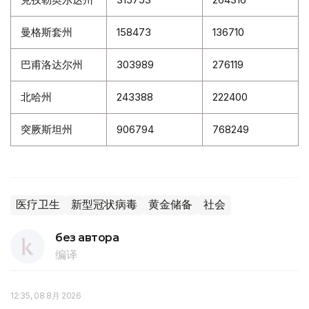
曼格斯套州
158473
136710
巴甫洛达尔州
303989
276119
北哈州
243388
222400
突厥斯坦州
906794
768249
医疗卫生
新型冠状病毒
黄金储备
社会
без автора
编译
12:35, 08 8月 2026