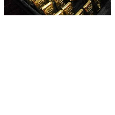
Фото: ӨзА
季度报告显示，哈萨克斯坦国家银行黄金储备增加了15吨。
波兰是2026年第二季度最大的黄金买家。该国在2026年第
二季度增加了51吨黄金储备。
中国购买了33吨黄金，乌兹别克斯坦购买了16吨，哈萨克
斯坦购买了15吨。约旦和捷克共和国的中央银行也分别增加
了6吨黄金储备。
全球各国央行在第二季度共购买了约289吨黄金，比2025年
同期增长了62%。去年同期，黄金购买量约为178吨。
世界黄金协会称，黄金需求的增长受到地缘政治不确定性、
本季度贵金属价格下跌，以及各国寻求国际储备多元化等因
素的影响。