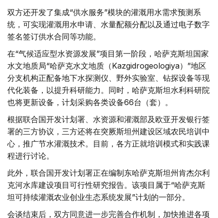
双方还开发了集成“供水服务”模块的灌溉用水需求预测系
统，可实现灌溉用水申请、水量配额分配以及通过电子数字
签名签订供水合同等功能。
在“气候适应型水资源发展”项目第一阶段，哈萨克斯坦国家
水文地质局“哈萨克水文地质（Kazgidrogeologiya）”地区
分支机构正配备地下水探测仪、野外实验室、钻探设备等现
代化装备，以提升科研能力。同时，哈萨克斯坦水利科研院
也将更新设备，计划采购各类设备66台（套）。
根据联合国开发计划署、水资源和灌溉部及欧亚开发银行签
署的三方协议，三方还将在突厥斯坦州建设区域农民培训中
心，推广节水灌溉技术。目前，各方正就培训模式和实践课
程进行讨论。
此外，联合国开发计划署正在编制东哈萨克斯坦州肯杰尔利
克河水库建设项目可行性研究报告。该项目属于“哈萨克斯
坦可持续灌溉农业创业生态系统发展”计划的一部分。
会谈结束后，双方同意进一步完善合作机制，加快推进各项