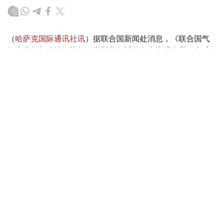
（
哈萨克国际通讯社讯
）据联合国新闻处消息，《联合国气
候变化框架公约》执行秘书斯蒂尔近日发表声明表示，全球
各地由气候变化驱动的灾害正在加剧，威胁生命安全并重创
各国经济。他警告说，“气候警报正从四面八方传来，响彻
云霄”。