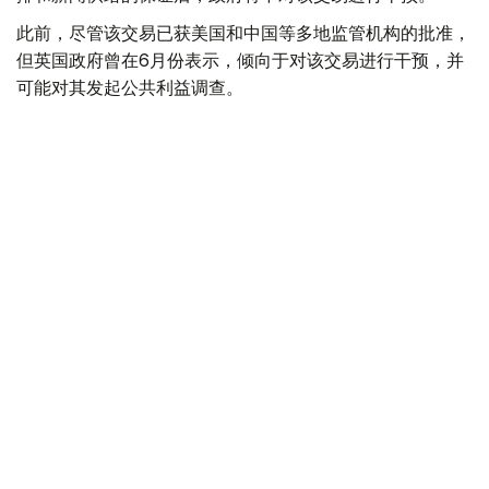
此前，尽管该交易已获美国和中国等多地监管机构的批准，
但英国政府曾在6月份表示，倾向于对该交易进行干预，并
可能对其发起公共利益调查。
政府指出，派拉蒙天舞首席执行官埃里森（David Ellison）
所提供的保证，已解决英国文化、媒体和体育大臣南迪
（Lisa Nandy）的担忧，这些保证将转化为具有法律约束
力的承诺。
政府指出，派拉蒙已同意，合并后集团在英国的有线电视和
点播服务将保留各自独立的编辑自主权。
政府补充称，派拉蒙旗下的英国“第五频道”（Channel 5）
新闻业务，在编辑权上将与CNN国际台（CNN
International）和哥伦比亚广播公司新闻台（CBS News）
保持独立。
派拉蒙对这一决定表示欢迎，称这为完成该交易的“重要里
程碑”。