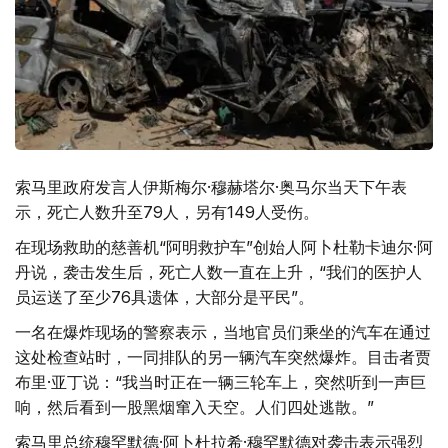
索马里政府发言人伊斯梅尔·穆赫塔尔·奥马尔当天下午表
示，死亡人数升至79人，另有149人受伤。
在现场救助的慈善机“阿明救护车”创始人阿卜杜勒卡迪尔·阿
丹说，袭击发生后，死亡人数一直在上升，“我们的医护人
员运送了至少76具遗体，大部分是平民”。
一名在爆炸现场的警察表示，当地官员们乘坐的汽车在通过
这处检查站时，一同排队的另一辆汽车突然爆炸。目击者贾
布里·亚丁说：“我当时正在一辆三轮车上，突然听到一声巨
响，然后看到一股黑烟窜入天空。人们四处逃散。”
索马里总统穆罕默德·阿卜杜拉希·穆罕默德对袭击表示强烈