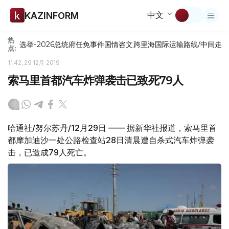
中文
KAZINFORM
热
选举-2026
总统府
任免
事件
国情咨文
跨里海国际运输路线/中间走
点:
11:42, 29 12月 2019
索马里首都汽车炸弹袭击已致死79人
哈通社/努尔苏丹/12月29日 —— 据新华社报道，索马里首
都摩加迪沙一处公路检查站28日清晨遭自杀式汽车炸弹袭
击，已造成79人死亡。