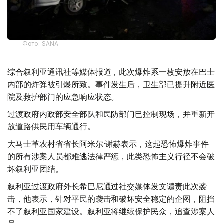
Фото: SANA
综合叙利亚通讯社等媒体报道，此次爆炸系一枚安放在巴士
内部的炸弹被引爆所致。事件发生后，卫生部已提升附近医
院及救护部门的应急响应状态。
过渡政府内政部安全部队和民防部门已控制现场，并重新开
放道路供民用车辆通行。
大马士革农村省省长阿米尔·谢赫表示，这起恐怖爆炸事件
的所有涉案人员都难逃法律严惩，此类恐怖主义行径不会破
坏叙利亚团结。
叙利亚过渡政府外长希巴尼通过社交媒体发文谴责此次袭
击，他表示，针对平民的袭击和破坏安全稳定的企图，阻挡
不了叙利亚国家建设。叙利亚将继续保护民众，追查涉案人