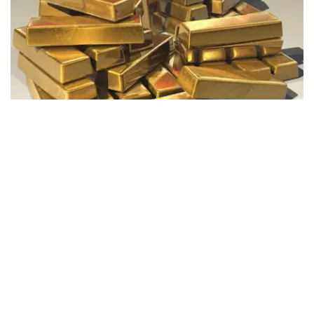
Фото: Pixabay
据哈萨克斯坦国家银行公布的数据，目前1克黄金价格为
61889.33坚戈。
相比一周前的61925.12坚戈，每克下跌35.79坚戈。
世界黄金协会数据显示，2026年上半年国际黄金市场波动
明显。今年1月，国际金价曾12次刷新历史纪录，最高升至
每金衡盎司5405美元；但到6月，金价一度回落至每金衡盎
司4002美元。
世界黄金协会表示，下半年黄金价格走势将主要受到地缘政