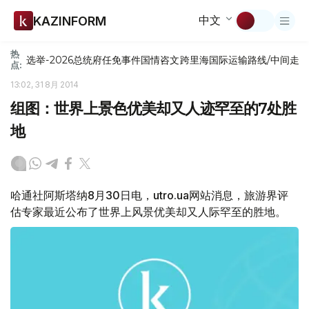
中文
KAZINFORM
热
选举-2026
总统府
任免
事件
国情咨文
跨里海国际运输路线/中间走
点:
13:02, 31 8月 2014
组图：世界上景色优美却又人迹罕至的7处胜
地
哈通社阿斯塔纳8月30日电，utro.ua网站消息，旅游界评
估专家最近公布了世界上风景优美却又人际罕至的胜地。