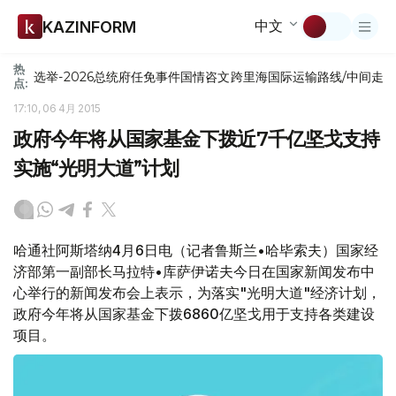
中文
KAZINFORM
热
选举-2026
总统府
任免
事件
国情咨文
跨里海国际运输路线/中间走
点:
17:10, 06 4月 2015
政府今年将从国家基金下拨近7千亿坚戈支持
实施“光明大道”计划
哈通社阿斯塔纳4月6日电（记者鲁斯兰•哈毕索夫）国家经
济部第一副部长马拉特•库萨伊诺夫今日在国家新闻发布中
心举行的新闻发布会上表示，为落实"光明大道"经济计划，
政府今年将从国家基金下拨6860亿坚戈用于支持各类建设
项目。