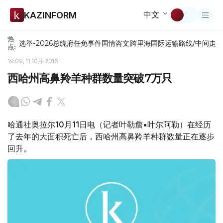
中文
KAZINFORM
热
选举-2026
总统府
任免
事件
国情咨文
跨里海国际运输路线/中间走
点:
19:09, 11 10月 2016
西哈州高鼻羚羊种群数量突破7万只
哈通社奥拉尔10月11日电（记者叶勒詹•叶尔阿勒）在经历
了去年的大面积死亡后，西哈州高鼻羚羊种群数量正在逐步
回升。