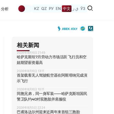
KZ
QZ
РУ
EN
中文
ق ز
ЎЗ
分析
相关新闻
2026年8月6日 21:49
哈萨克斯坦7月劳动力市场活跃 飞行员和空
姐期望薪资最高
2026年8月6日 13:11
首架载客无人驾驶航空器在阿斯塔纳完成演
示飞行
2026年8月6日 10:11
同胞兄弟，同一身军装——哈萨克斯坦国民
警卫队约40对双胞胎并肩服役
2026年8月5日 22:24
巴甫洛达尔州迎来近两年来首组三胞胎