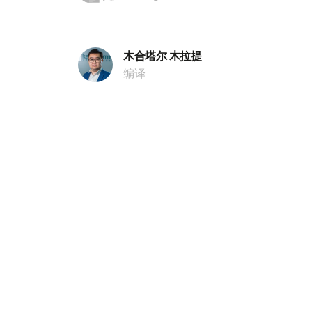
木合塔尔 木拉提
编译
09:02, 04 8月 2026
普希金曾下榻的乌拉尔古建筑
（哈萨克国际通讯社讯） 1833年，俄罗斯
作素材来到今天的西哈萨克斯坦州乌拉尔市
普希金文学创作的重要节点，也在哈萨克斯
今天，这座古老建筑依然保存完好，继续见