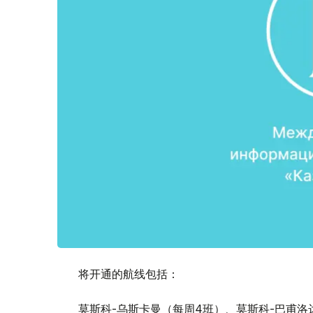
将开通的航线包括：
莫斯科-乌斯卡曼（每周4班）、莫斯科-巴甫洛