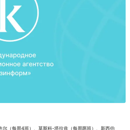
达尔（每周4班）、莫斯科-塔拉兹（每周两班）、新西伯