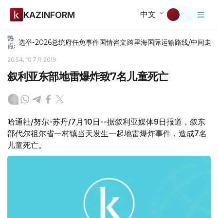
中文
KAZINFORM
热
选举-2026
总统府
任免
事件
国情咨文
跨里海国际运输路线/中间走
点:
20:54, 10 7月 2019
叙利亚东部地雷爆炸致7名儿童死亡
哈通社/努尔-苏丹/7月10日--据叙利亚媒体9日报道，叙东
部代尔祖尔省一村镇当天发生一起地雷爆炸事件，造成7名
儿童死亡。