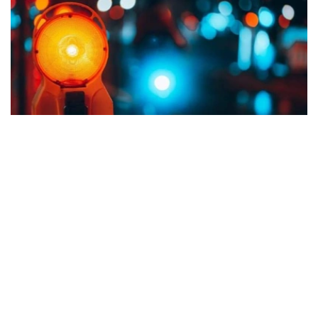
Фото: Kazinform
布卢明顿市警察局局长迈克·迪克霍夫在记者会上说，所有
伤者均已送医救治，伤情稳定。
此前官方通报称枪击案造成9人受伤。据美媒报道，伤者人
数比初期减少是由于部分伤员并非因枪击受伤，有些是在逃
离现场避险时受伤，故不计入其中。
当地时间当天凌晨，警方接到报警赶赴现场。案发时现场街