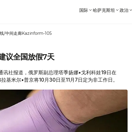
国际
哈萨克斯坦
政治
线/中间走廊
Kazinform-105
建议全国放假7天
卫星通讯社报道，俄罗斯副总理塔季扬娜•戈利科娃19日在
基米尔•普京将10月30日至11月7日定为非工作日。