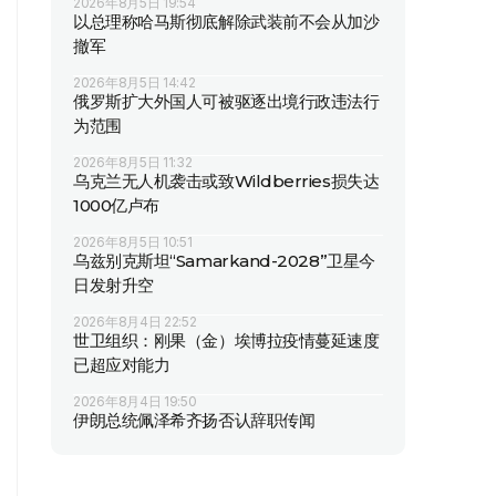
2026年8月5日 19:54
以总理称哈马斯彻底解除武装前不会从加沙
撤军
2026年8月5日 14:42
俄罗斯扩大外国人可被驱逐出境行政违法行
为范围
2026年8月5日 11:32
乌克兰无人机袭击或致Wildberries损失达
1000亿卢布
2026年8月5日 10:51
乌兹别克斯坦“Samarkand-2028”卫星今
日发射升空
2026年8月4日 22:52
世卫组织：刚果（金）埃博拉疫情蔓延速度
已超应对能力
2026年8月4日 19:50
伊朗总统佩泽希齐扬否认辞职传闻