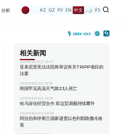
KZ
QZ
РУ
EN
中文
ق ز
ЎЗ
分析
相关新闻
2026年8月6日 19:47
亚美尼亚宪法法院将审议有关TRIPP项目的
法案
2026年8月6日 16:10
韩国罕见高温天气致23人死亡
2026年8月6日 14:54
哈乌深化经贸合作 双边贸易额持续攀升
2026年8月6日 08:58
阿拉伯和伊斯兰国家谴责以色列耶路撒冷政
策