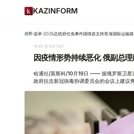
KAZINFORM
选举-2026
总统府
任免
事件
国情咨文
跨里海国际运输路
趋势:
19:45, 19 10月 2021
因疫情形势持续恶化 俄副总理
哈通社/莫斯科/10月19日 —— 据俄罗斯
政府抗击新冠病毒协调委员会的会议上建议弗拉