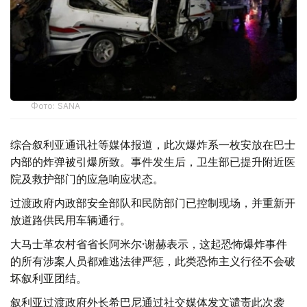
Фото: SANA
综合叙利亚通讯社等媒体报道，此次爆炸系一枚安放在巴士
内部的炸弹被引爆所致。事件发生后，卫生部已提升附近医
院及救护部门的应急响应状态。
过渡政府内政部安全部队和民防部门已控制现场，并重新开
放道路供民用车辆通行。
大马士革农村省省长阿米尔·谢赫表示，这起恐怖爆炸事件
的所有涉案人员都难逃法律严惩，此类恐怖主义行径不会破
坏叙利亚团结。
叙利亚过渡政府外长希巴尼通过社交媒体发文谴责此次袭