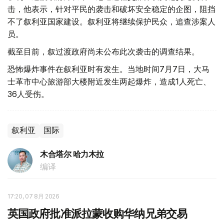
击，他表示，针对平民的袭击和破坏安全稳定的企图，阻挡
不了叙利亚国家建设。叙利亚将继续保护民众，追查涉案人
员。
截至目前，叙过渡政府尚未公布此次袭击的调查结果。
恐怖爆炸事件在叙利亚时有发生。当地时间7月7日，大马
士革市中心旅游部大楼附近发生两起爆炸，造成1人死亡、
36人受伤。
叙利亚
国际
木合塔尔 哈力木拉
编译
17:20, 07 8月 2026
英国政府批准派拉蒙收购华纳兄弟交易