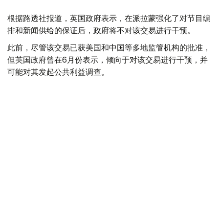
根据路透社报道，英国政府表示，在派拉蒙强化了对节目编
排和新闻供给的保证后，政府将不对该交易进行干预。
此前，尽管该交易已获美国和中国等多地监管机构的批准，
但英国政府曾在6月份表示，倾向于对该交易进行干预，并
可能对其发起公共利益调查。
政府指出，派拉蒙天舞首席执行官埃里森（David Ellison）
所提供的保证，已解决英国文化、媒体和体育大臣南迪
（Lisa Nandy）的担忧，这些保证将转化为具有法律约束
力的承诺。
政府指出，派拉蒙已同意，合并后集团在英国的有线电视和
点播服务将保留各自独立的编辑自主权。
政府补充称，派拉蒙旗下的英国“第五频道”（Channel 5）
新闻业务，在编辑权上将与CNN国际台（CNN
International）和哥伦比亚广播公司新闻台（CBS News）
保持独立。