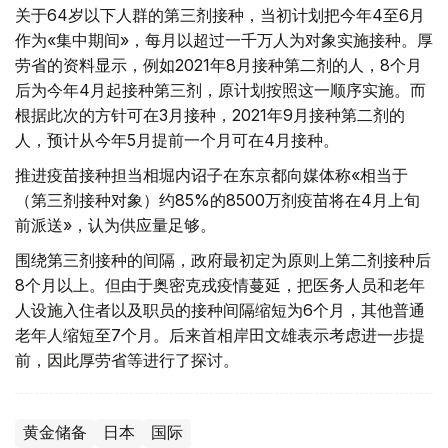
关于64岁以下人群的第三剂接种，当初计划把今年4至6月
作为«集中期间»，每月以超过一千万人为对象实施接种。厚
劳省的资料显示，例如2021年8月接种第二剂的人，8个月
后为今年4月起接种第三剂，原计划按照这一顺序实施。而
根据此次的方针可在3月接种，2021年9月接种第二剂的
人，预计从今年5月提前一个月可在4月接种。
推进疫苗接种担当相堀内诏子在东京都向媒体称«相当于
（第三剂接种对象）约85%的8500万剂疫苗将在4月上旬
前派送»，认为供应量足够。
围绕第三剂接种的间隔，政府最初定为原则上第二剂接种后
8个月以上。但由于奥密克戎疫情蔓延，把医务人员和老年
人设施入住者以及职员的接种间隔缩短为6个月，其他普通
老年人缩短至7个月。后来首相岸田文雄表示考虑进一步提
前，因此厚劳省等进行了探讨。
黄金储备
日本
国际