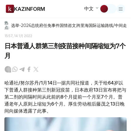
中文
KAZINFORM
热
选举-2026
总统府
任免
事件
国情咨文
跨里海国际运输路线/中间走
点:
15:57, 14 1月 2022
日本普通人群第三剂疫苗接种间隔缩短为7个
月
哈通社/努尔苏丹/1月14日--据共同社报道，关于给64岁以
下普通人群接种第三剂新冠疫苗，日本政府13日宣布将把与
第二剂的间隔时间从此前的8个月提前一个月至7个月。普
通老年人原则上缩短为6个月。厚生劳动相后藤茂之13日晚
间向媒体透露了此事。