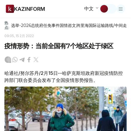
中文
KAZINFORM
热
选举-2026
总统府
任免
事件
国情咨文
跨里海国际运输路线/中间走
点:
09:05, 15 2月 2022
疫情形势：当前全国有7个地区处于绿区
哈通社/努尔苏丹/2月15日--哈萨克斯坦政府新冠疫情防控
跨部门联合委员会发布了全国疫情形势报告。