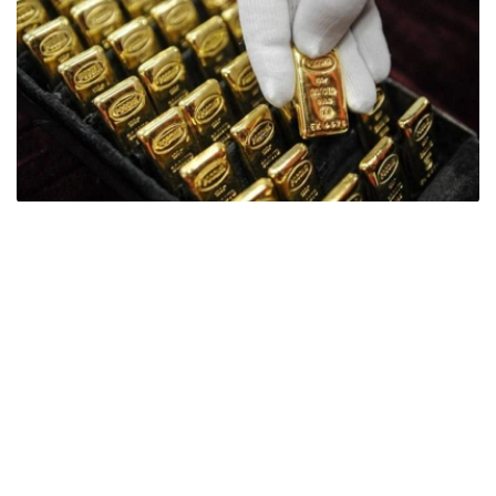
Фото: ӨзА
季度报告显示，哈萨克斯坦国家银行黄金储备增加了15吨。
波兰是2026年第二季度最大的黄金买家。该国在2026年第
二季度增加了51吨黄金储备。
中国购买了33吨黄金，乌兹别克斯坦购买了16吨，哈萨克
斯坦购买了15吨。约旦和捷克共和国的中央银行也分别增加
了6吨黄金储备。
全球各国央行在第二季度共购买了约289吨黄金，比2025年