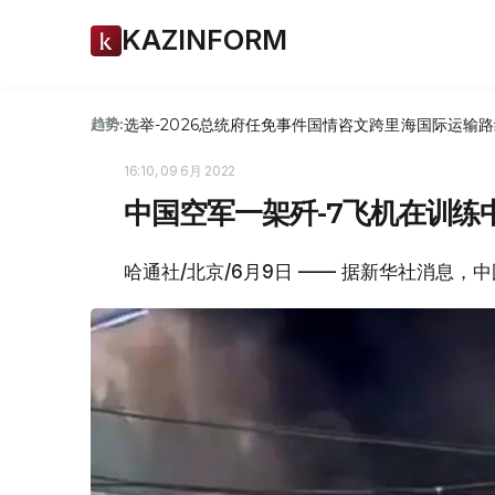
KAZINFORM
选举-2026
总统府
任免
事件
国情咨文
跨里海国际运输路
趋势:
16:10, 09 6月 2022
中国空军一架歼-7飞机在训练
哈通社/北京/6月9日 —— 据新华社消息，