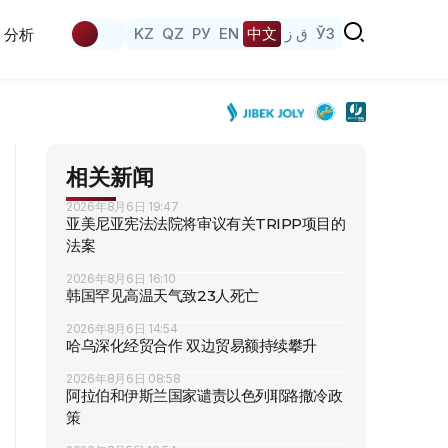
KZ
QZ
РУ
EN
中文
ق ز
ЎЗ
分析
相关新闻
2026年8月6日 19:47
亚美尼亚宪法法院将审议有关TRIPP项目的
法案
2026年8月6日 16:10
韩国罕见高温天气致23人死亡
2026年8月6日 14:54
哈乌深化经贸合作 双边贸易额持续攀升
2026年8月6日 08:58
阿拉伯和伊斯兰国家谴责以色列耶路撒冷政
策