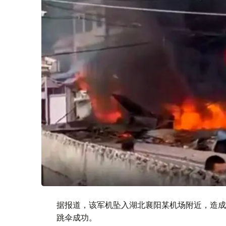
据报道，该军机坠入湖北襄阳某机场附近，造成
跳伞成功。