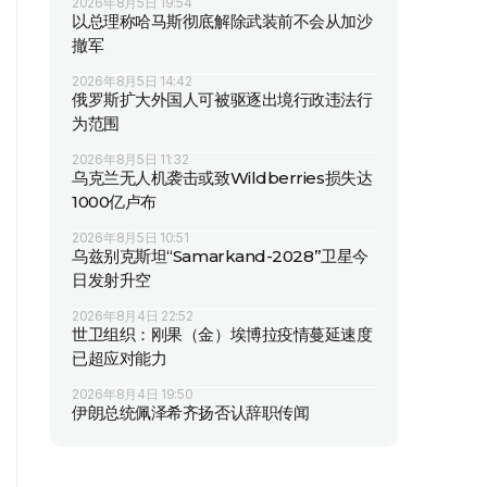
2026年8月5日 19:54
以总理称哈马斯彻底解除武装前不会从加沙
撤军
2026年8月5日 14:42
俄罗斯扩大外国人可被驱逐出境行政违法行
为范围
2026年8月5日 11:32
乌克兰无人机袭击或致Wildberries损失达
1000亿卢布
2026年8月5日 10:51
乌兹别克斯坦“Samarkand-2028”卫星今
日发射升空
2026年8月4日 22:52
世卫组织：刚果（金）埃博拉疫情蔓延速度
已超应对能力
2026年8月4日 19:50
伊朗总统佩泽希齐扬否认辞职传闻