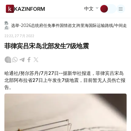
中文
KAZINFORM
热
选举-2026
总统府
任免
事件
国情咨文
跨里海国际运输路线/中间走
点:
22:22, 27 7月 2022
菲律宾吕宋岛北部发生7级地震
哈通社/努尔苏丹/7月27日--据新华社报道，菲律宾吕宋岛
北部阿布拉省27日上午发生7级地震，目前暂无人员伤亡报
告。