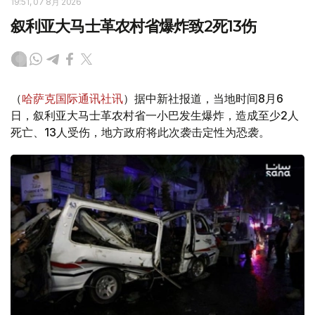
19:51, 07 8月 2026
叙利亚大马士革农村省爆炸致2死13伤
（
哈萨克国际通讯社讯
）据中新社报道，当地时间8月6
日，叙利亚大马士革农村省一小巴发生爆炸，造成至少2人
死亡、13人受伤，地方政府将此次袭击定性为恐袭。