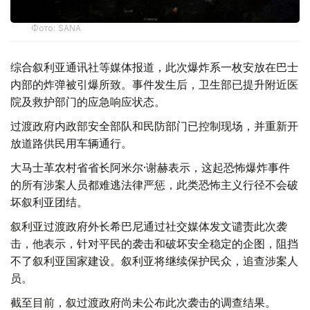
Фото: SANA
综合叙利亚通讯社等媒体报道，此次爆炸系一枚安放在巴士
内部的炸弹被引爆所致。事件发生后，卫生部已提升附近医
院及救护部门的应急响应状态。
过渡政府内政部安全部队和民防部门已控制现场，并重新开
放道路供民用车辆通行。
大马士革农村省省长阿米尔·谢赫表示，这起恐怖爆炸事件
的所有涉案人员都难逃法律严惩，此类恐怖主义行径不会破
坏叙利亚团结。
叙利亚过渡政府外长希巴尼通过社交媒体发文谴责此次袭
击，他表示，针对平民的袭击和破坏安全稳定的企图，阻挡
不了叙利亚国家建设。叙利亚将继续保护民众，追查涉案人
员。
截至目前，叙过渡政府尚未公布此次袭击的调查结果。