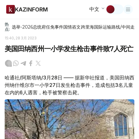
中文
KAZINFORM
热
选举-2026
总统府
任免
事件
国情咨文
跨里海国际运输路线/中间走
点:
15:40, 28 3月 2023
美国田纳西州一小学发生枪击事件致7人死亡
哈通社/阿斯塔纳/3月28日 —— 据新华社报道，美国田纳西
州纳什维尔市一小学27日发生枪击事件，造成包括3名儿童
在内的6人遇害，枪手被警察击毙。