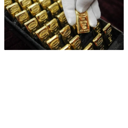
Фото: ӨзА
季度报告显示，哈萨克斯坦国家银行黄金储备增加了15吨。
波兰是2026年第二季度最大的黄金买家。该国在2026年第
二季度增加了51吨黄金储备。
中国购买了33吨黄金，乌兹别克斯坦购买了16吨，哈萨克
斯坦购买了15吨。约旦和捷克共和国的中央银行也分别增加
了6吨黄金储备。
全球各国央行在第二季度共购买了约289吨黄金，比2025年
同期增长了62%。去年同期，黄金购买量约为178吨。