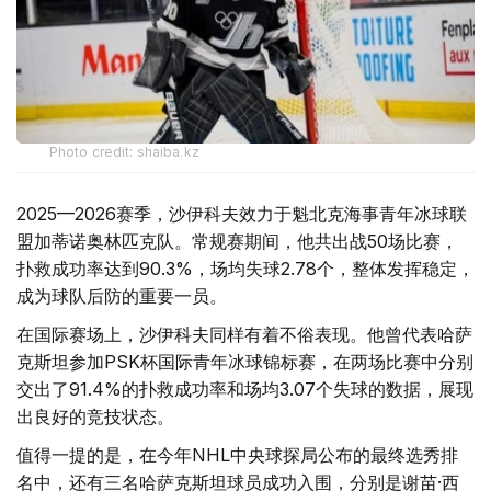
Photo credit: shaiba.kz
2025—2026赛季，沙伊科夫效力于魁北克海事青年冰球联
盟加蒂诺奥林匹克队。常规赛期间，他共出战50场比赛，
扑救成功率达到90.3%，场均失球2.78个，整体发挥稳定，
成为球队后防的重要一员。
在国际赛场上，沙伊科夫同样有着不俗表现。他曾代表哈萨
克斯坦参加PSK杯国际青年冰球锦标赛，在两场比赛中分别
交出了91.4%的扑救成功率和场均3.07个失球的数据，展现
出良好的竞技状态。
值得一提的是，在今年NHL中央球探局公布的最终选秀排
名中，还有三名哈萨克斯坦球员成功入围，分别是谢苗·西