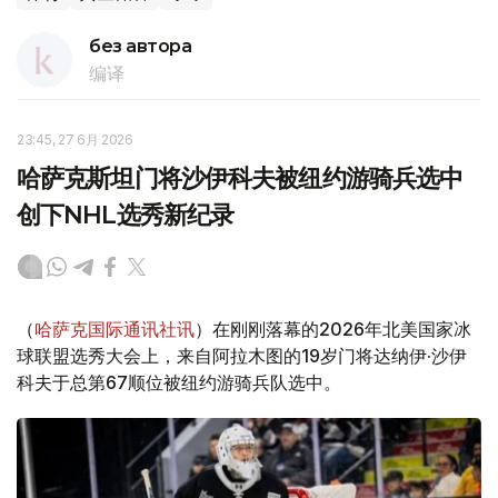
без автора
编译
23:45, 27 6月 2026
哈萨克斯坦门将沙伊科夫被纽约游骑兵选中
创下NHL选秀新纪录
（
哈萨克国际通讯社讯
）在刚刚落幕的2026年北美国家冰
球联盟选秀大会上，来自阿拉木图的19岁门将达纳伊·沙伊
科夫于总第67顺位被纽约游骑兵队选中。