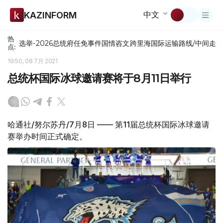
中文
KAZINFORM
热
选举-2026
总统府
任免
事件
国情咨文
跨里海国际运输路线/中间走
点:
19:50, 08 7月 2021
总统杯国际冰球邀请赛将于8月11日举行
哈通社/努尔苏丹/7月8日 —— 第11届总统杯国际冰球邀请
赛举办时间正式确定。