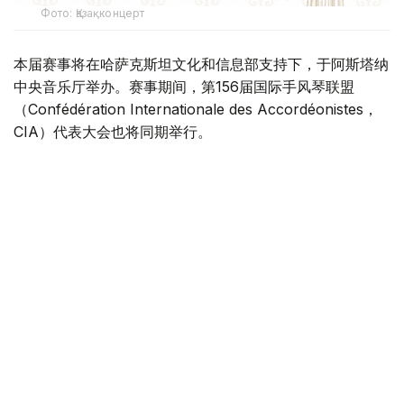
Фото: Қазақконцерт
本届赛事将在哈萨克斯坦文化和信息部支持下，于阿斯塔纳
中央音乐厅举办。赛事期间，第156届国际手风琴联盟
（Confédération Internationale des Accordéonistes，
CIA）代表大会也将同期举行。
“Coupe Mondiale”创办于1938年，是全球历史最悠久、最
具影响力的手风琴与巴扬国际赛事之一，长期以来汇聚来自
世界各地的优秀演奏家，为国际专业音乐交流的重要平台。
本届赛事将吸引来自多个国家的音乐家和文化界人士参与。
组委会介绍，评委来自21个国家，参赛选手来自16个国家和
地区，包括澳大利亚、美国、德国、意大利、法国、中国、
韩国、英国、土耳其、哈萨克斯坦等。
主办方表示，哈萨克斯坦获得举办这一国际赛事的资格，体
现了国际社会对该国文化实力的认可，也将进一步巩固阿斯
塔纳作为国际文化交流中心的地位，提升哈萨克斯坦在世界