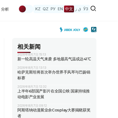
KZ
QZ
РУ
EN
中文
ق ز
ЎЗ
分析
相关新闻
2026年8月7日 15:13
新一轮高温天气来袭 多地最高气温或达41℃
2026年8月7日 13:13
哈萨克斯坦将首次举办世界手风琴与巴扬锦
标赛
2026年8月7日 12:32
上半年6部国产影片在全国公映 国家持续推
动电影产业发展
2026年8月7日 09:12
阿斯塔纳动漫展业余Cosplay大赛揭晓获奖
者