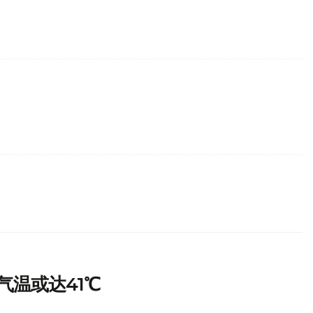
。
气温或达41℃