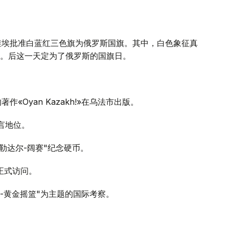
高苏维埃批准白蓝红三色旗为俄罗斯国旗。其中，白色象征真
。后这一天定为了俄罗斯的国旗日。
«Oyan Kazakh!»在乌法市出版。
言地位。
阿勒达尔-阔赛"纪念硬币。
正式访问。
泰-黄金摇篮"为主题的国际考察。