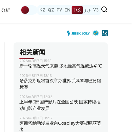
KZ
QZ
РУ
EN
中文
ق ز
ЎЗ
分析
相关新闻
2026年8月7日 15:13
新一轮高温天气来袭 多地最高气温或达41℃
2026年8月7日 13:13
哈萨克斯坦将首次举办世界手风琴与巴扬锦
标赛
2026年8月7日 12:32
上半年6部国产影片在全国公映 国家持续推
动电影产业发展
2026年8月7日 09:12
阿斯塔纳动漫展业余Cosplay大赛揭晓获奖
者