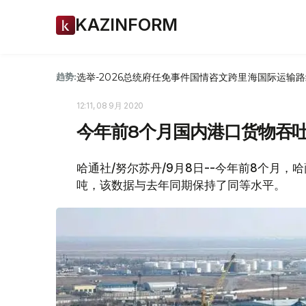
KAZINFORM
选举-2026
总统府
任免
事件
国情咨文
跨里海国际运输路
趋势:
12:11, 08 9月 2020
今年前8个月国内港口货物吞吐
哈通社/努尔苏丹/9月8日--今年前8个月
吨，该数据与去年同期保持了同等水平。