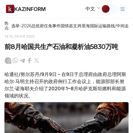
中文
KAZINFORM
热
选举-2026
总统府
任免
事件
国情咨文
跨里海国际运输路线/中间走
点:
14:14, 09 9月 2020
前8月哈国共生产石油和凝析油5830万吨
哈通社/努尔苏丹/9月9日 – 在9日于总理府由政府总理阿斯
哈尔·马明主持召开的政府例行工作会议上，能源部部长努
尔兰·诺海耶夫介绍了2020年1~8月哈萨克斯坦燃料和能源
领域的状况。