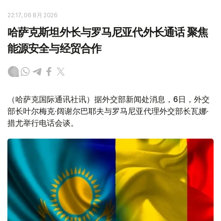
22:17, 06 8月 2026
哈萨克斯坦外长与罗马尼亚代外长通话 聚焦
能源安全与经贸合作
（哈萨克国际通讯社讯）据外交部新闻处消息，6日，外交
部长叶尔梅克·阔谢尔巴耶夫与罗马尼亚代理外交部长瓦娜·
措尤举行电话会谈。