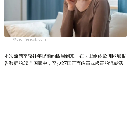
Фото: freepik.com
本次流感季较往年提前约四周到来。在世卫组织欧洲区域报
告数据的38个国家中，至少27国正面临高或极高的流感活
跃水平。
在爱尔兰、吉尔吉斯斯坦、黑山、塞尔维亚、斯洛文尼亚及
英国六国，接受流感样症状检测的患者中超过半数确诊感染
流感病毒。
世卫组织欧洲区域主任克鲁格指出，新型流感毒株——
AH3N2亚型流感病毒——正成为当前感染的主要致病原，
虽然尚无证据显示其致病严重程度有所增加。这一季节性流
感新变种已占欧洲区域确诊病例的90%，表明流感病毒的